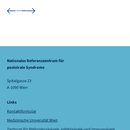
Nationales Referenzzentrum für
postvirale Syndrome
Spitalgasse 23
A-1090 Wien
Links
Kontaktformular
Medizinische Universität Wien
Zentrum für Pathophysiologie, Infektiologie und Immunologie