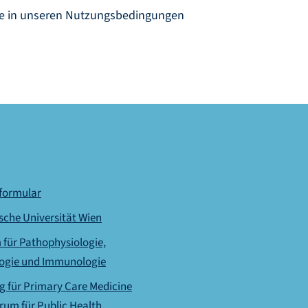
ie in unseren
Nutzungsbedingungen
formular
sche Universität Wien
für Pathophysiologie,
logie und Immunologie
g für Primary Care Medicine
rum für Public Health