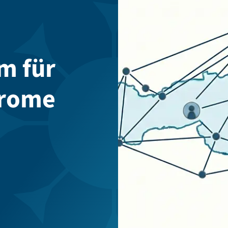
m für
drome